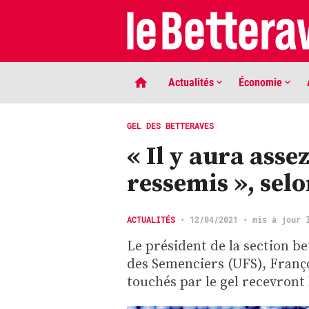
Actualités
Économie
GEL DES BETTERAVES
« Il y aura asse
ressemis », selo
ACTUALITÉS
•
12/04/2021
• mis à jour 
Le président de la section be
LIGNE DE MIRE
des Semenciers (UFS), Franço
Phaco quand tu nous tiens …
touchés par le gel recevront