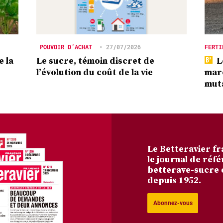
POUVOIR D’ACHAT
•
27/07/2026
FERTI
e la
Le sucre, témoin discret de
L
l’évolution du coût de la vie
marc
mut
Le Betteravier fr
le journal de réfé
betterave-sucre 
depuis 1952.
Abonnez-vous