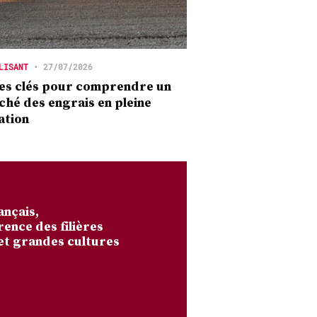
LISANT
•
27/07/2026
es clés pour comprendre un
hé des engrais en pleine
ation
ançais,
rence des filières
et grandes cultures