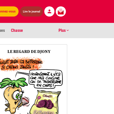
Lire le journal
onnez-vous
ues
Chasse
Plus
S
LE REGARD DE DJONY
ens numéros
arburants
ronnement
os
act