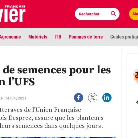
Ab
Agronomie
Matériels
ITB
Pommes de terre
Guides pratiq
PLU
z de semences pour les
Anci
n l’UFS
Bioc
le 14/04/2021
Envi
tteraves de l'Union Française
LIGNE DE MIRE
is Desprez, assure que les planteurs
Les louvetiers devant le Parlement
Vidé
 leurs semences dans quelques jours.
Cont