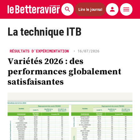
Lire le journal
Actualités
La technique ITB
Économie
RÉSULTATS D’EXPÉRIMENTATION
•
16/07/2026
Agronomie
Variétés 2026 : des
performances globalement
Matériels
satisfaisantes
La technique ITB
Pommes de terre
Guides pratiques
Chasse