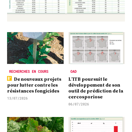
Plus
Abonnez-vous
RECHERCHES EN COURS
OAD
De nouveaux projets
L’ITB poursuit le
pour lutter contre les
développement de son
résistances fongicides
outil de prédiction de la
cercosporiose
13/07/2026
06/07/2026