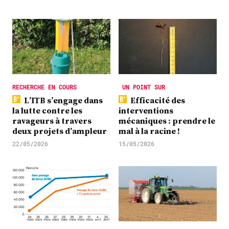
RECHERCHE EN COURS
UN POINT SUR
L’ITB s’engage dans
Efficacité des
la lutte contre les
interventions
ravageurs à travers
mécaniques : prendre le
deux projets d’ampleur
mal à la racine !
22/05/2026
15/05/2026