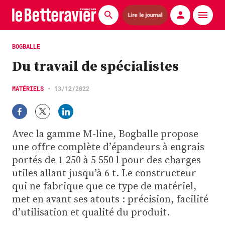
Lire le journal
Actualités
BOGBALLE
Du travail de spécialistes
Économie
Agronomie
MATÉRIELS
•
13/12/2022
Matériels
Avec la gamme M-line, Bogballe propose
La technique ITB
une offre complète d’épandeurs à engrais
Pommes de terre
portés de 1 250 à 5 550 l pour des charges
utiles allant jusqu’à 6 t. Le constructeur
Guides pratiques
qui ne fabrique que ce type de matériel,
met en avant ses atouts : précision, facilité
Chasse
d’utilisation et qualité du produit.