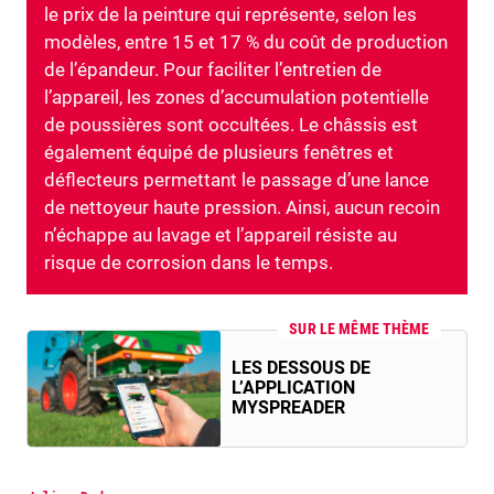
le prix de la peinture qui représente, selon les
modèles, entre 15 et 17 % du coût de production
de l’épandeur. Pour faciliter l’entretien de
l’appareil, les zones d’accumulation potentielle
de poussières sont occultées. Le châssis est
également équipé de plusieurs fenêtres et
déflecteurs permettant le passage d’une lance
de nettoyeur haute pression. Ainsi, aucun recoin
n’échappe au lavage et l’appareil résiste au
risque de corrosion dans le temps.
SUR LE MÊME THÈME
LES DESSOUS DE
L’APPLICATION
MYSPREADER