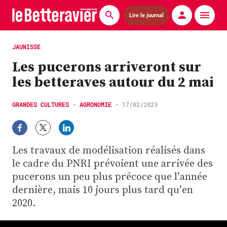
Lire le journal
Actualités
JAUNISSE
Les pucerons arriveront sur
Économie
les betteraves autour du 2 mai
Agronomie
GRANDES CULTURES
•
AGRONOMIE
•
17/02/2023
Matériels
La technique ITB
Les travaux de modélisation réalisés dans
Pommes de terre
le cadre du PNRI prévoient une arrivée des
pucerons un peu plus précoce que l’année
Guides pratiques
dernière, mais 10 jours plus tard qu’en
2020.
Chasse