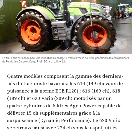
Plus
Abonnez-vous
Le 600 Vario est conçu pour une utilisation au chargeur frontal avec la nouvelle génération des équipements
de Fendt : les Cargo et Cargo Profi. ©D. – J. L. D. – J. L.
Quatre modèles composent la gamme des derniers-
nés du tractoriste bavarois: les 614 (149 chevaux de
puissance à la norme ECE R120) ; 616 (169 ch), 618
(189 ch) et 620 Vario (209 ch) motorisés par un
quatre-cylindres de 5 litres Agco Power capable de
délivrer 15 ch supplémentaires grâce à la
surpuissance (Dynamic Perfomance). Le 620 Vario
se retrouve ainsi avec 224 ch sous le capot, utiles