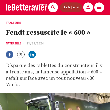
Lire le journal
Actualités
TRACTEURS
Fendt ressuscite le « 600 »
Économie
Agronomie
MATÉRIELS
•
11/01/2024
Matériels
Disparue des tablettes du constructeur il y
La technique ITB
a trente ans, la fameuse appellation « 600 »
Pommes de terre
refait surface avec un tout nouveau 600
Vario.
Guides pratiques
Chasse