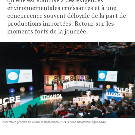
Plus
environnementales croissantes et à une
concurrence souvent déloyale de la part de
productions importées. Retour sur les
Abonnez-vous
moments forts de la journée.
Assemblée générale de la CGB, le 10 décembre 2024, à Arras ©Matthieu Engelen/CGB