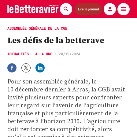
Lire le journal
Actualités
ASSEMBLÉE GÉNÉRALE DE LA CGB
Les défis de la betterave
Économie
Agronomie
ACTUALITÉS
•
À LA UNE
•
20/12/2024
Matériels
Pour son assemblée générale, le
La technique ITB
10 décembre dernier à Arras, la CGB avait
Pommes de terre
invité plusieurs experts pour confronter
leur regard sur l’avenir de l’agriculture
Guides pratiques
française et plus particulièrement de la
betterave à l’horizon 2030. L’agriculture
Chasse
doit renforcer sa compétitivité, alors
qu’elle est soumise à des exigences