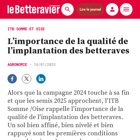
Lire le journal
Actualités
ITB SOMME ET OISE
L’importance de la qualité de
Économie
l’implantation des betteraves
Agronomie
AGRONOMIE
•
16/01/2025
Matériels
La technique ITB
Alors que la campagne 2024 touche à sa fin
Pommes de terre
et que les semis 2025 approchent, l’ITB
Somme /Oise rappelle l’importance de la
Guides pratiques
qualité de l’implantation des betteraves.
Un sol bien affiné, bien nivelé et bien
Chasse
rappuyé sont les premières conditions