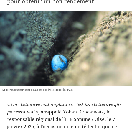
pour obtenir un bon rendement.
Plus
Abonnez-vous
La profondeur moyenne de 2,5 cm doit être respectée. ©D.R.
«
Une betterave mal implantée, c’est une betterave qui
poussera mal
», a rappelé Yohan Debeauvais, le
responsable régional de l’ITB Somme / Oise, le 7
janvier 2025, à l’occasion du comité technique de