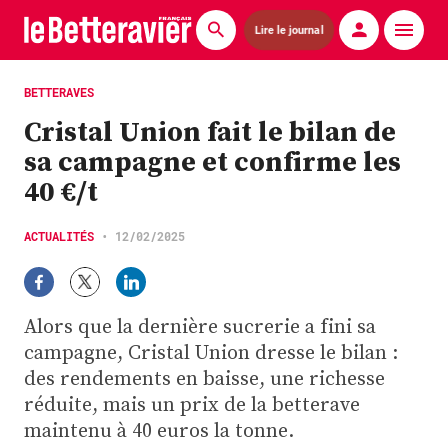
Lire le journal
Actualités
BETTERAVES
Cristal Union fait le bilan de
Économie
sa campagne et confirme les
Agronomie
40 €/t
Matériels
ACTUALITÉS
•
12/02/2025
La technique ITB
Pommes de terre
Alors que la dernière sucrerie a fini sa
campagne, Cristal Union dresse le bilan :
Guides pratiques
des rendements en baisse, une richesse
réduite, mais un prix de la betterave
Chasse
maintenu à 40 euros la tonne.