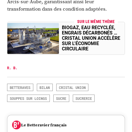
Arcis-sur-Aube, garantissant ainsi leur
transformation dans des condition adaptées.
SUR LE MÊME THÈME
BIOGAZ, EAU RECYCLÉE,
ENGRAIS DÉCARBONÉS …
CRISTAL UNION ACCÉLÈRE
SUR L’ÉCONOMIE
CIRCULAIRE
R. B.
BETTERAVES
BILAN
CRISTAL UNION
SOUPPES SUR LOINGS
SUCRE
SUCRERIE
Le Betteravier français