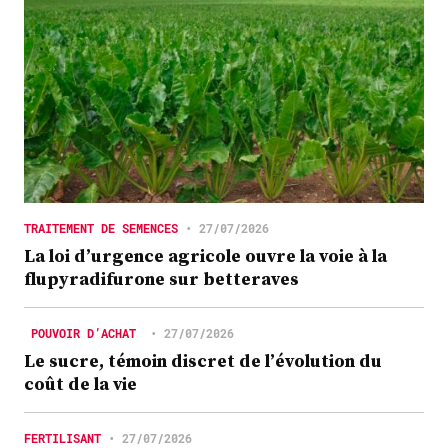
TRAITEMENT DE SEMENCES
•
27/07/2026
La loi d’urgence agricole ouvre la voie à la
flupyradifurone sur betteraves
POUVOIR D’ACHAT
•
27/07/2026
Le sucre, témoin discret de l’évolution du
coût de la vie
FERTILISANT
•
27/07/2026