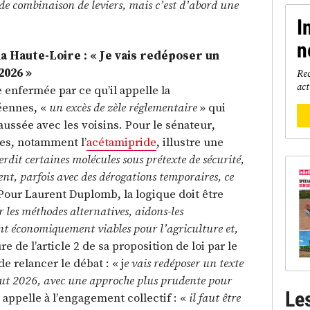
de combinaison de leviers, mais c’est d’abord une
I
n
a Haute-Loire : « Je vais redéposer un
2026 »
Rec
act
 enfermée par ce qu’il appelle la
éennes, «
un excès de zèle réglementaire
» qui
ussée avec les voisins. Pour le sénateur,
les, notamment l’
acétamipride
, illustre une
erdit certaines molécules sous prétexte de sécurité,
ent, parfois avec des dérogations temporaires, ce
Pour Laurent Duplomb, la logique doit être
les méthodes alternatives, aidons-les
nt économiquement viables pour l’agriculture et,
e de l’article 2 de sa proposition de loi par le
e relancer le débat : « j
e vais redéposer un texte
but 2026, avec une approche plus prudente pour
Le
appelle à l’engagement collectif : «
il faut être