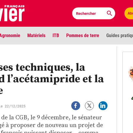
Ab
Agronomie
Matériels
ITB
Pommes de terre
Guides pratiq
PLU
es techniques, la
Anci
d l’acétamipride et la
Bioc
e
Envi
LIGNE DE MIRE
le 22/12/2025
Les louvetiers devant le Parlement
Vidé
 de la CGB, le 9 décembre, le sénateur
é à proposer de nouveau un projet de
Cont
s français puissent disposer – comme