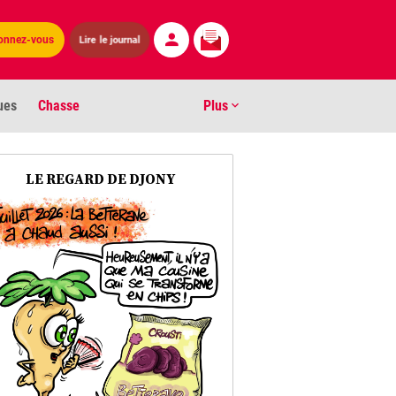
Lire le journal
onnez-vous
ues
Chasse
Plus
S
LE REGARD DE DJONY
ens numéros
arburants
ronnement
os
act