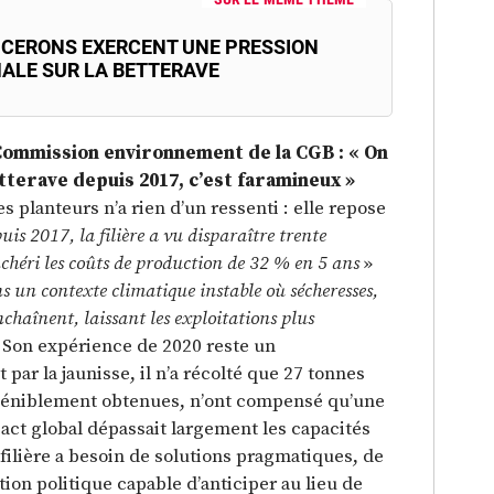
UCERONS EXERCENT UNE PRESSION
ALE SUR LA BETTERAVE
 Commission environnement de la CGB : « On
tterave depuis 2017, c’est faramineux »
s planteurs n’a rien d’un ressenti : elle repose
uis 2017, la filière a vu disparaître trente
chéri les coûts de production de 32 % en 5 ans
»
s un contexte climatique instable où sécheresses,
nchaînent, laissant les exploitations plus
l. Son expérience de 2020 reste un
 par la jaunisse, il n’a récolté que 27 tonnes
 péniblement obtenues, n’ont compensé qu’une
pact global dépassait largement les capacités
a filière a besoin de solutions pragmatiques, de
on politique capable d’anticiper au lieu de