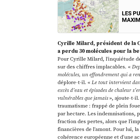
LES P
MAXIM
Cyrille Milard, président de la
a perdu 30 molécules pour la be
Pour Cyrille Milard, l’inquiétude de
sur des chiffres implacables. «
Dep
molécules, un effondrement qui a ren
déplore-t-il. «
Le tout intervient dan
excès d’eau et épisodes de chaleur s’e
vulnérables que jamais
», ajoute-t-i
traumatisme : frappé de plein fouet
par hectare. Les indemnisations,
fraction des pertes, alors que l’im
financières de l’amont. Pour lui, l
cohérence européenne et d’une acti