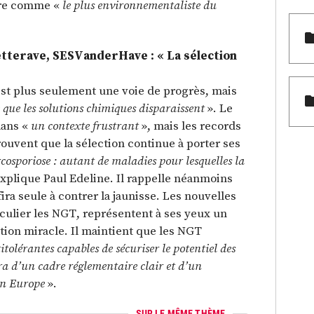
ère comme «
le plus environnementaliste du
etterave, SESVanderHave : « La sélection
est plus seulement une voie de progrès, mais
que les solutions chimiques disparaissent
». Le
dans «
un contexte frustrant
», mais les records
uvent que la sélection continue à porter ses
osporiose : autant de maladies pour lesquelles la
explique Paul Edeline. Il rappelle néanmoins
ira seule à contrer la jaunisse. Les nouvelles
culier les NGT, représentent à ses yeux un
tion miracle. Il maintient que les NGT
itolérantes capables de sécuriser le potentiel des
dra d’un cadre réglementaire clair et d’un
 en Europe
».
SUR LE MÊME THÈME