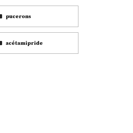
pucerons
acétamipride