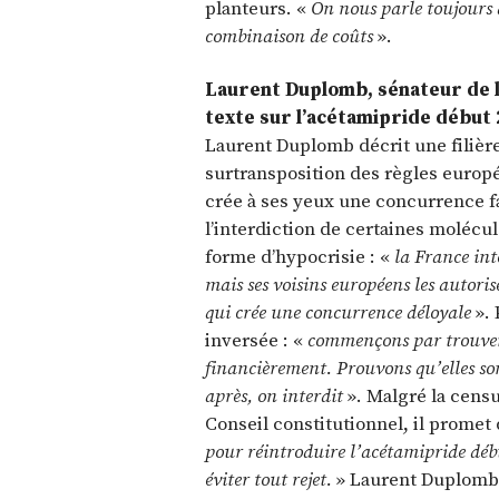
planteurs. «
On nous parle toujours 
combinaison de coûts
».
Laurent Duplomb, sénateur de l
texte sur l’acétamipride début 
Laurent Duplomb décrit une filière
surtransposition des règles europ
crée à ses yeux une concurrence fa
l’interdiction de certaines molécu
forme d’hypocrisie : «
la France int
mais ses voisins européens les autoris
qui crée une concurrence déloyale
». 
inversée : «
commençons par trouver 
financièrement. Prouvons qu’elles so
après, on interdit
». Malgré la censur
Conseil constitutionnel, il promet d
pour réintroduire l’acétamipride dé
éviter tout rejet.
» Laurent Duplomb 