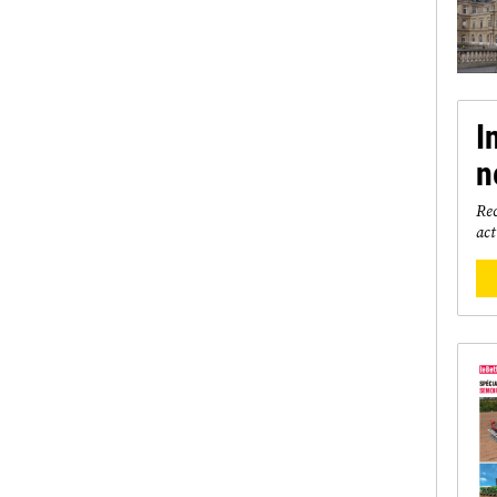
I
n
Rec
act