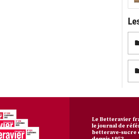
Le
Le Betteravier fr
le journal de réfé
betterave-sucre 
depuis 1952.