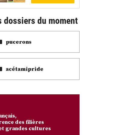
s dossiers du moment
pucerons
acétamipride
ançais,
rence des filières
et grandes cultures