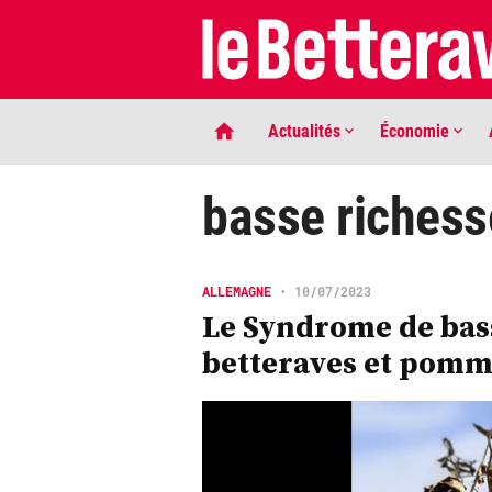
Actualités
Économie
basse richess
ALLEMAGNE
•
10/07/2023
Le Syndrome de bas
betteraves et pomm
LIGNE DE MIRE
Phaco quand tu nous tiens …