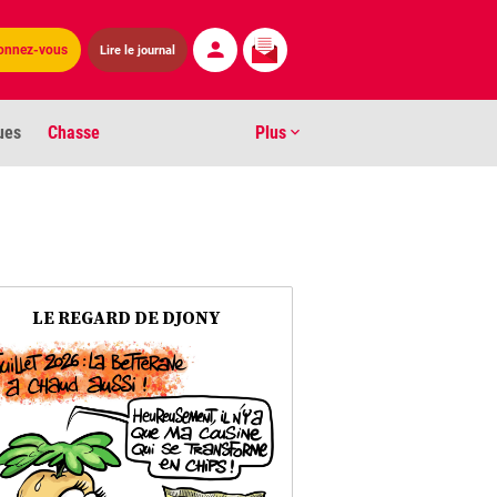
onnez-vous
Lire le journal
ues
Chasse
Plus
S
ens numéros
arburants
LE REGARD DE DJONY
ronnement
os
act