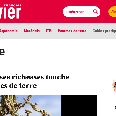
Ab
Agronomie
Matériels
ITB
Pommes de terre
Guides pratiq
PLU
e
Anci
Bioc
ses richesses touche
es de terre
Envi
LIGNE DE MIRE
Les louvetiers devant le Parlement
Vidé
Cont