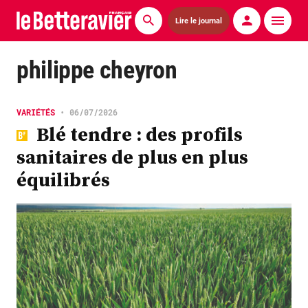
Lire le journal
Actualités
philippe cheyron
Économie
VARIÉTÉS
•
06/07/2026
Agronomie
Blé tendre : des profils
sanitaires de plus en plus
Matériels
équilibrés
La technique ITB
Pommes de terre
Guides pratiques
Chasse