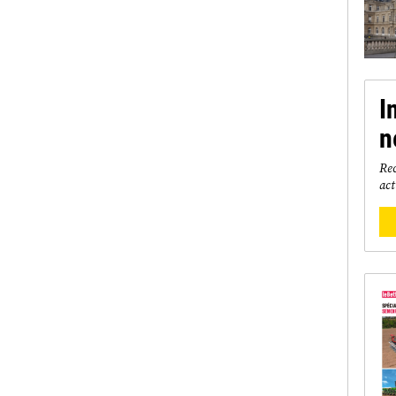
I
n
Rec
act