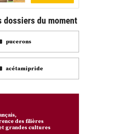
s dossiers du moment
pucerons
acétamipride
ançais,
rence des filières
et grandes cultures