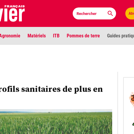
Ab
Agronomie
Matériels
ITB
Pommes de terre
Guides pratiq
PLU
Anci
Bioc
rofils sanitaires de plus en
Envi
LIGNE DE MIRE
Les louvetiers devant le Parlement
Vidé
Cont