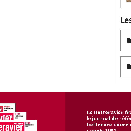
Le
Le Betteravier fr
le journal de réfé
betterave-sucre 
depuis 1952.