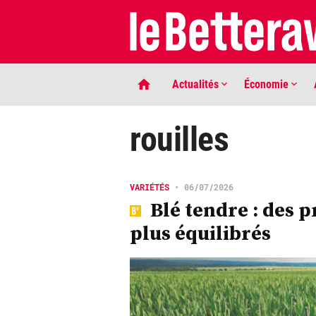
Actualités
Économie
rouilles
VARIÉTÉS
•
06/07/2026
Blé tendre : des p
plus équilibrés
LIGNE DE MIRE
Phaco quand tu nous tiens …