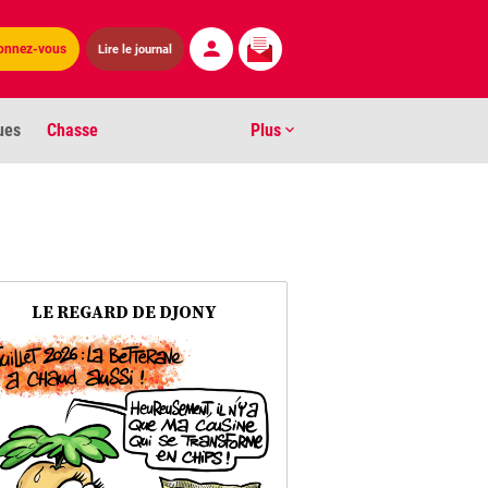
onnez-vous
Lire le journal
ues
Chasse
Plus
S
ens numéros
arburants
LE REGARD DE DJONY
ronnement
os
act