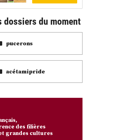
s dossiers du moment
pucerons
acétamipride
ançais,
rence des filières
et grandes cultures