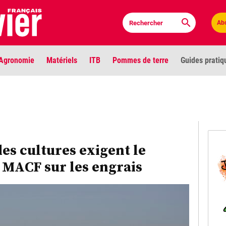
Ab
Agronomie
Matériels
ITB
Pommes de terre
Guides pratiq
PLU
Anci
Bioc
des cultures exigent le
 MACF sur les engrais
Envi
LIGNE DE MIRE
Les louvetiers devant le Parlement
Vidé
Cont