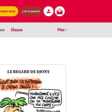
onnez-vous
Lire le journal
ues
Chasse
Plus
S
ens numéros
arburants
LE REGARD DE DJONY
ronnement
os
act