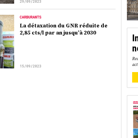
29/09/2023
CARBURANTS
La détaxation du GNR réduite de
2,85 cts/l par an jusqu’à 2030
I
n
Rec
act
15/09/2023