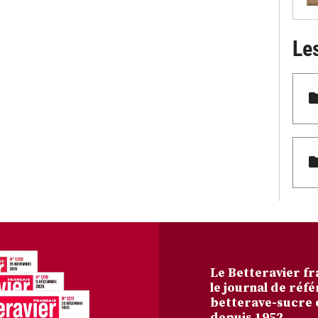
Le
Le Betteravier fr
le journal de réfé
betterave-sucre 
depuis 1952.