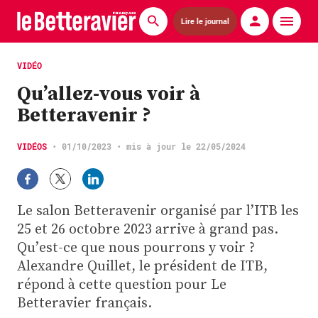
Lire le journal
Actualités
VIDÉO
Qu’allez-vous voir à
Économie
Betteravenir ?
Agronomie
VIDÉOS
•
01/10/2023
• mis à jour le 22/05/2024
Matériels
La technique ITB
Le salon Betteravenir organisé par l’ITB les
Pommes de terre
25 et 26 octobre 2023 arrive à grand pas.
Qu’est-ce que nous pourrons y voir ?
Guides pratiques
Alexandre Quillet, le président de ITB,
répond à cette question pour Le
Chasse
Betteravier français.