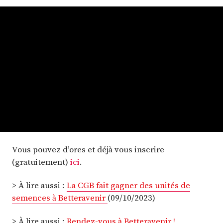
Plus
Abonnez-vous
Vous pouvez d’ores et déjà vous inscrire
(gratuitement)
ici
.
> À lire aussi :
La CGB fait gagner des unités de
semences à Betteravenir
(09/10/2023)
> À lire aussi :
Rendez-vous à Betteravenir !