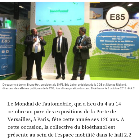
Plus
Abonnez-vous
De gauche à droite, Bruno Hot, président du SNFS, Eric Lainé, président de la CGB et Nicolas Rialland,
directeur des affaires publiques de la CGB, lors d'inauguration du stand Bioéthanol le 3 octobre 2018. © A.C.
Le Mondial de l’automobile, qui a lieu du 4 au 14
octobre au parc des expositions de la Porte de
Versailles, à Paris, fête cette année ses 120 ans. À
cette occasion, la collective du bioéthanol est
présente au sein de l’espace mobilité dans le hall 2.2