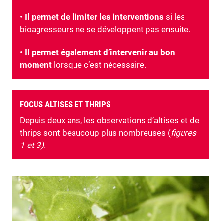
•
Il permet de limiter les interventions
si les
bioagresseurs ne se développent pas ensuite.
•
Il permet également d’intervenir au bon
moment
lorsque c’est nécessaire.
FOCUS ALTISES ET THRIPS
Depuis deux ans, les observations d’altises et de
thrips sont beaucoup plus nombreuses (
figures
1 et 3)
.