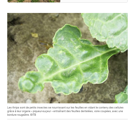
Les thrips sont de petits insectes se nourrissant sur les feuilles en vidant le contenu des cellules
grâce à leur organe « piqueur-suçeur » entraînant des feuilles dentelées, voire coupées, avec une
bordure rougeâtre. ©ITB