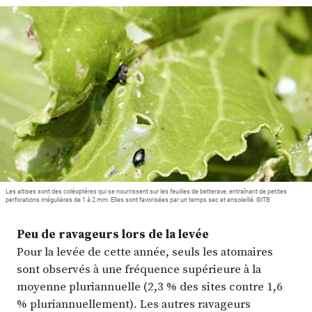
Plus
Abonnez-vous
Les altises sont des coléoptères qui se nourrissent sur les feuilles de betterave, entraînant de petites
perforations irrégulières de 1 à 2 mm. Elles sont favorisées par un temps sec et ensoleillé. ©ITB
Peu de ravageurs lors de la levée
Pour la levée de cette année, seuls les atomaires
sont observés à une fréquence supérieure à la
moyenne pluriannuelle (2,3 % des sites contre 1,6
% pluriannuellement). Les autres ravageurs