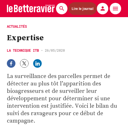
Lire le journal
Actualités
ACTUALITÉS
Expertise
Économie
Agronomie
LA TECHNIQUE ITB
•
26/05/2020
Matériels
La surveillance des parcelles permet de
La technique ITB
détecter au plus tôt l’apparition des
Pommes de terre
bioagresseurs et de surveiller leur
développement pour déterminer si une
Guides pratiques
intervention est justifiée. Voici le bilan du
suivi des ravageurs pour ce début de
Chasse
campagne.