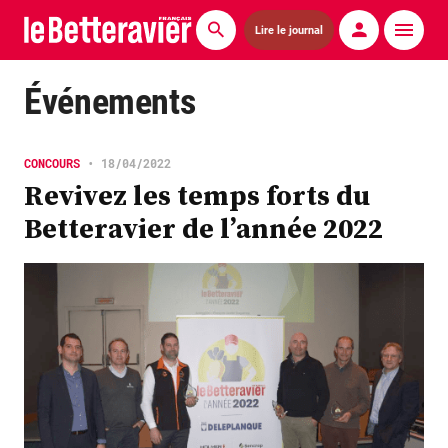
Lire le journal
Actualités
Événements
Économie
CONCOURS
•
18/04/2022
Agronomie
Revivez les temps forts du
Betteravier de l’année 2022
Matériels
La technique ITB
Pommes de terre
Guides pratiques
Chasse