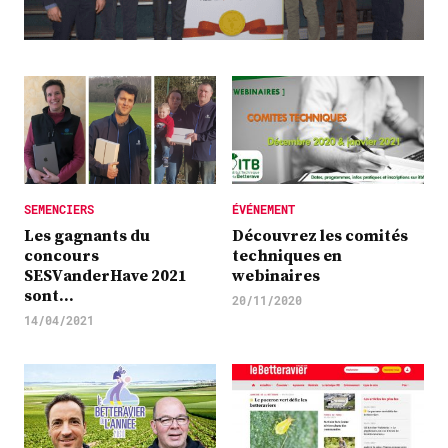
Plus
Abonnez-vous
SEMENCIERS
ÉVÉNEMENT
Les gagnants du
Découvrez les comités
concours
techniques en
SESVanderHave 2021
webinaires
sont…
20/11/2020
14/04/2021