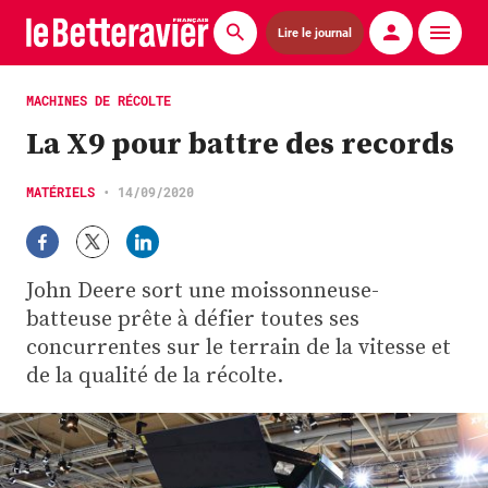
Lire le journal
Actualités
MACHINES DE RÉCOLTE
La X9 pour battre des records
Économie
Agronomie
MATÉRIELS
•
14/09/2020
Matériels
John Deere sort une moissonneuse-
La technique ITB
batteuse prête à défier toutes ses
Pommes de terre
concurrentes sur le terrain de la vitesse et
de la qualité de la récolte.
Guides pratiques
Chasse