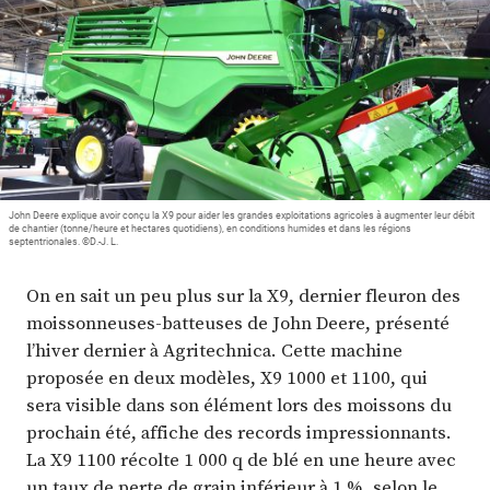
Plus
Abonnez-vous
John Deere explique avoir conçu la X9 pour aider les grandes exploitations agricoles à augmenter leur débit
de chantier (tonne/heure et hectares quotidiens), en conditions humides et dans les régions
septentrionales. ©D.-J. L.
On en sait un peu plus sur la X9, dernier fleuron des
moissonneuses-batteuses de John Deere, présenté
l’hiver dernier à Agritechnica. Cette machine
proposée en deux modèles, X9 1000 et 1100, qui
sera visible dans son élément lors des moissons du
prochain été, affiche des records impressionnants.
La X9 1100 récolte 1 000 q de blé en une heure avec
un taux de perte de grain inférieur à 1 %, selon le