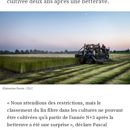
cultivée deux ans après une betterave.
Plus
Abonnez-vous
©Sebastien Rande / CELC
« Nous attendions des restrictions, mais le
classement du lin fibre dans les cultures ne pouvant
être cultivées qu’à partir de l’année N+3 après la
betterave a été une surprise », déclare Pascal