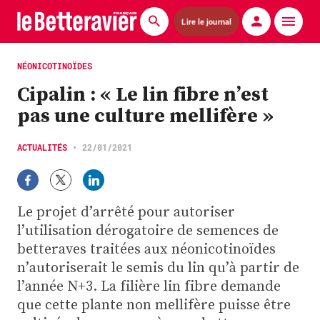
Lire le journal
Actualités
NÉONICOTINOÏDES
Cipalin : « Le lin fibre n’est
Économie
pas une culture mellifère »
Agronomie
ACTUALITÉS
•
22/01/2021
Matériels
La technique ITB
Le projet d’arrêté pour autoriser
Pommes de terre
l’utilisation dérogatoire de semences de
betteraves traitées aux néonicotinoïdes
Guides pratiques
n’autoriserait le semis du lin qu’à partir de
l’année N+3. La filière lin fibre demande
Chasse
que cette plante non mellifère puisse être