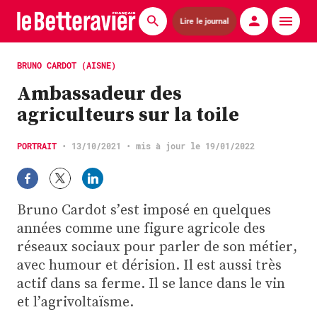
Lire le journal
Actualités
BRUNO CARDOT (AISNE)
Ambassadeur des
Économie
agriculteurs sur la toile
Agronomie
PORTRAIT
•
13/10/2021
• mis à jour le 19/01/2022
Matériels
La technique ITB
Bruno Cardot s’est imposé en quelques
Pommes de terre
années comme une figure agricole des
réseaux sociaux pour parler de son métier,
Guides pratiques
avec humour et dérision. Il est aussi très
actif dans sa ferme. Il se lance dans le vin
Chasse
et l’agrivoltaïsme.