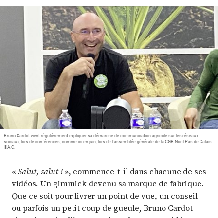
Plus
Abonnez-vous
Bruno Cardot vient régulièrement expliquer sa démarche de communication agricole sur les réseaux
sociaux, lors de conférences, comme ici en juin, lors de l'assemblée générale de la CGB Nord-Pas-de-Calais.
©A.C.
«
Salut, salut !
», commence-t-il dans chacune de ses
vidéos. Un gimmick devenu sa marque de fabrique.
Que ce soit pour livrer un point de vue, un conseil
ou parfois un petit coup de gueule, Bruno Cardot