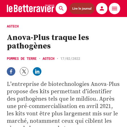
Lire le journal
Actualités
AGTECH
Anova-Plus traque les
Économie
pathogènes
Agronomie
POMMES DE TERRE
•
AGTECH
•
17/02/2022
Matériels
La technique ITB
L’entreprise de biotechnologies Anova-Plus
Pommes de terre
propose des kits permettant d’identifier
des pathogènes tels que le mildiou. Après
Guides pratiques
une pré-commercialisation en avril 2021,
les kits vont être plus largement mis sur le
Chasse
marché, notamment ceux qui ciblent les