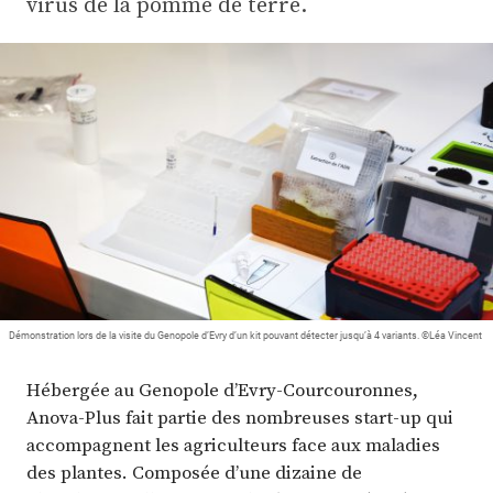
virus de la pomme de terre.
Plus
Abonnez-vous
Démonstration lors de la visite du Genopole d’Evry d’un kit pouvant détecter jusqu’à 4 variants. ©Léa Vincent
Hébergée au Genopole d’Evry-Courcouronnes,
Anova-Plus fait partie des nombreuses start-up qui
accompagnent les agriculteurs face aux maladies
des plantes. Composée d’une dizaine de