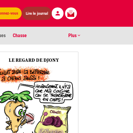
onnez-vous
Lire le journal
ues
Chasse
Plus
S
LE REGARD DE DJONY
ens numéros
arburants
ronnement
os
act