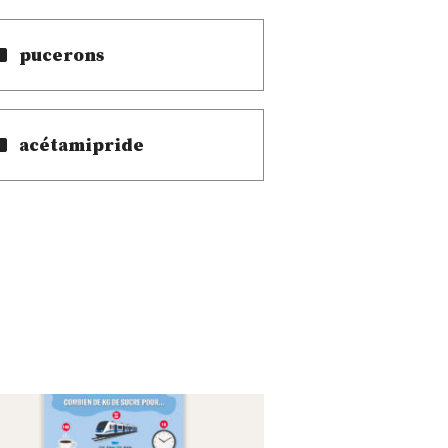
pucerons
acétamipride