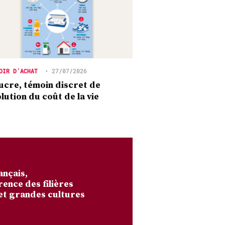
OIR D’ACHAT
•
27/07/2026
ucre, témoin discret de
olution du coût de la vie
ançais,
rence des filières
et grandes cultures