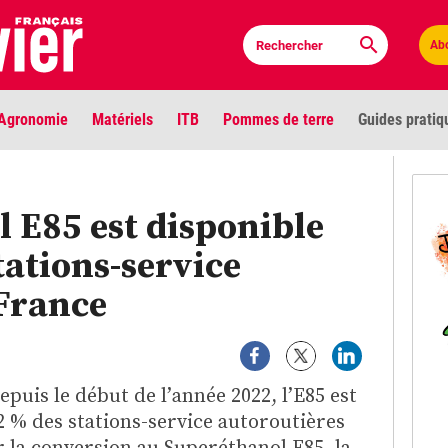
Ab
Agronomie
Matériels
ITB
Pommes de terre
Guides pratiq
PLU
 E85 est disponible
Anci
tations-service
Bioc
 France
Envi
LIGNE DE MIRE
Les louvetiers devant le Parlement
Vidé
epuis le début de l’année 2022, l’E85 est
 % des stations-service autoroutières
Cont
 la conversion au Superéthanol E85, la