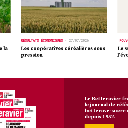
RÉSULTATS ÉCONOMIQUES
•
27/07/2026
POUV
e la
Les coopératives céréalières sous
Le s
pression
l’év
Le Betteravier fr
le journal de réfé
betterave-sucre 
depuis 1952.