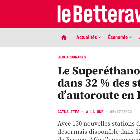
Actualités
Économie
BIOCARBURANTS
Le Superéthanol
dans 32 % des s
d’autoroute en
LIGNE DE MIRE
ACTUALITÉS
•
À LA UNE
•
05/07/2022
Phaco quand tu nous tiens …
Avec 130 nouvelles stations d
désormais disponible dans 32
de France. Afin d’encourager