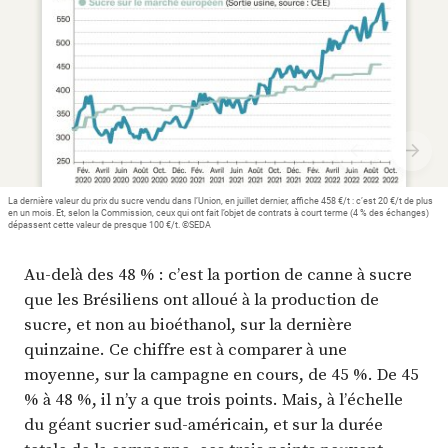
Plus
Abonnez-vous
La dernière valeur du prix du sucre vendu dans l’Union, en juillet dernier, affiche 458 €/t : c’est 20 €/t de plus
en un mois. Et, selon la Commission, ceux qui ont fait l’objet de contrats à court terme (4 % des échanges)
dépassent cette valeur de presque 100 €/t. ©SEDA
Au-delà des 48 % : c’est la portion de canne à sucre
que les Brésiliens ont alloué à la production de
sucre, et non au bioéthanol, sur la dernière
quinzaine. Ce chiffre est à comparer à une
moyenne, sur la campagne en cours, de 45 %. De 45
% à 48 %, il n’y a que trois points. Mais, à l’échelle
du géant sucrier sud-américain, et sur la durée