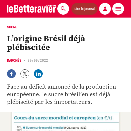
Lire le journal
Actualités
SUCRE
L’origine Brésil déjà
Économie
plébiscitée
Agronomie
MARCHÉS
•
30/09/2022
Matériels
La technique ITB
Face au déficit annoncé de la production
Pommes de terre
européenne, le sucre brésilien est déjà
plébiscité par les importateurs.
Guides pratiques
Chasse