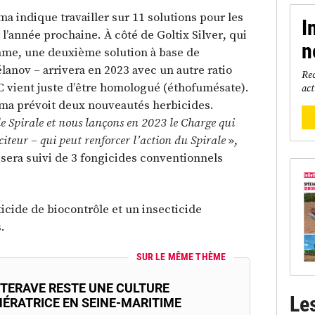
a indique travailler sur 11 solutions pour les
I
l’année prochaine. À côté de Goltix Silver, qui
n
mme, une deuxième solution à base de
anov – arrivera en 2023 avec un autre ratio
Rec
C vient juste d’être homologué (éthofumésate).
act
ma prévoit deux nouveautés herbicides.
 le Spirale et nous lançons en 2023 le Charge qui
citeur – qui peut renforcer l’action du Spirale
»,
 sera suivi de 3 fongicides conventionnels
ticide de biocontrôle et un insecticide
.
SUR LE MÊME THÈME
TTERAVE RESTE UNE CULTURE
Le
ÉRATRICE EN SEINE-MARITIME