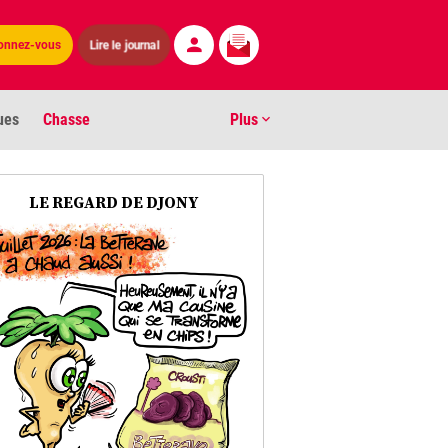
Lire le journal
onnez-vous
ues
Chasse
Plus
S
LE REGARD DE DJONY
ens numéros
arburants
ronnement
os
act