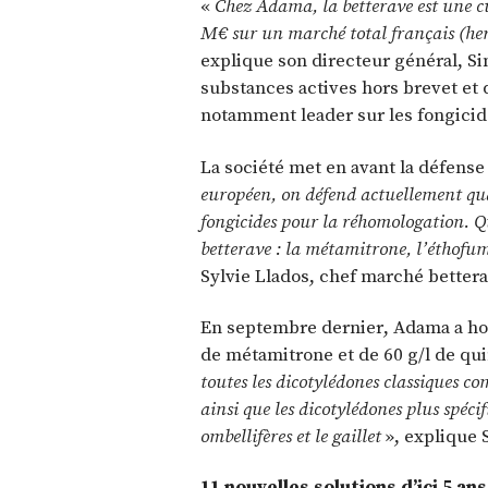
«
Chez Adama, la betterave est une cu
M€ sur un marché total français (herb
explique son directeur général, S
substances actives hors brevet et d
notamment leader sur les fongicid
La société met en avant la défense
européen, on défend actuellement qua
fongicides pour la réhomologation. Q
betterave : la métamitrone, l’éthofu
Sylvie Llados, chef marché bettera
En septembre dernier, Adama a hom
de métamitrone et de 60 g/l de qu
toutes les dicotylédones classiques co
ainsi que les dicotylédones plus spécif
ombellifères et le gaillet
», explique 
11 nouvelles solutions d’ici 5 ans