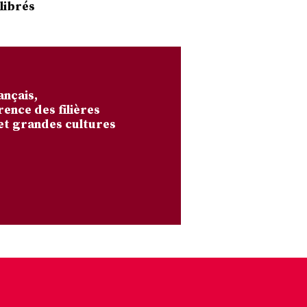
librés
ançais,
rence des filières
et grandes cultures