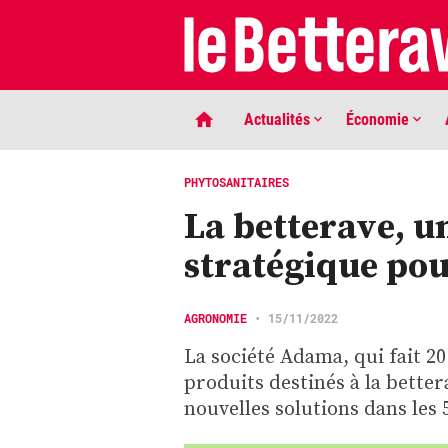
Actualités
Économie
PHYTOSANITAIRES
La betterave, u
stratégique po
AGRONOMIE
•
15/11/2022
La société Adama, qui fait 20
LIGNE DE MIRE
produits destinés à la better
Phaco quand tu nous tiens …
nouvelles solutions dans les