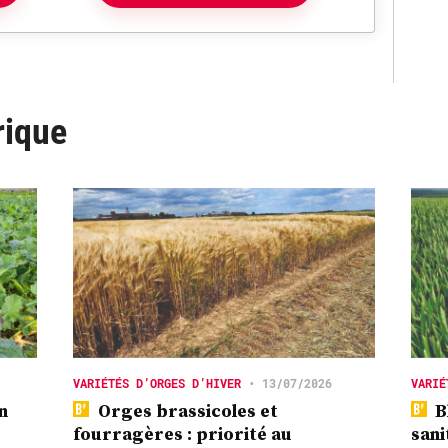
rique
VARIÉTÉS D’ORGES D’HIVER
•
13/07/2026
VARIÉ
n
Orges brassicoles et
Bl
fourragères : priorité au
sani