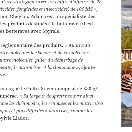
lture stratégique avec un chiffre d’affaires de 25
icides, fongicides et insecticides) de 100 M€
»,
imon Cheylan. Adama est un spécialiste des
es produits destinés à la betterave ; il est
es betteraves avec Spyrale.
 réglementaire des produits. «
Au niveau
tre molécules herbicides et deux molécules
uatre molécules, pilier du désherbage de
mésate, le quinmérac et la clomazone
», ajoute
ves.
ologué le Goltix Silver composé de 350 g/l
inmérac. «
Sa largeur de spectre couvre ainsi
mme les chénopodes, les renouées et les matricaires
iques et plus difficiles à maîtriser, comme les
Sylvie Llados.