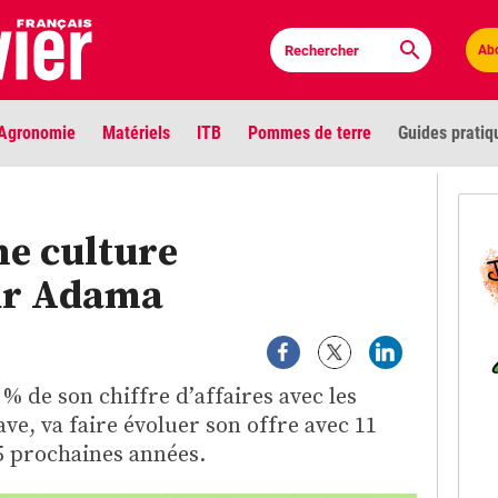
Ab
Agronomie
Matériels
ITB
Pommes de terre
Guides pratiq
PLU
ne culture
Anci
ur Adama
Bioc
Envi
 % de son chiffre d’affaires avec les
LIGNE DE MIRE
ave, va faire évoluer son offre avec 11
Les louvetiers devant le Parlement
Vidé
 5 prochaines années.
Cont