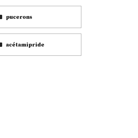
pucerons
acétamipride