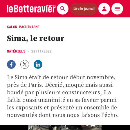
Lire le journal
Actualités
SALON MACHINISME
Sima, le retour
Économie
Agronomie
MATÉRIELS
•
22/11/2022
Matériels
Le Sima était de retour début novembre,
La technique ITB
près de Paris. Décrié, moqué mais aussi
Pommes de terre
boudé par plusieurs constructeurs, il a
faitla quasi unanimité en sa faveur parmi
Guides pratiques
les exposants et présenté un ensemble de
nouveautés dont nous nous faisons l’écho.
Chasse