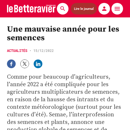
Lire le journal
Actualités
Une mauvaise année pour les
semences
Économie
Agronomie
ACTUALITÉS
•
15/12/2022
Matériels
Comme pour beaucoup d’agriculteurs,
La technique ITB
l’année 2022 a été compliquée pour les
agriculteurs multiplicateurs de semences,
Pommes de terre
en raison de la hausse des intrants et du
Guides pratiques
contexte météorologique (surtout pour les
cultures d’été). Semae, l’interprofession
Chasse
des semences et plants, annonce une
production globale de semences et de