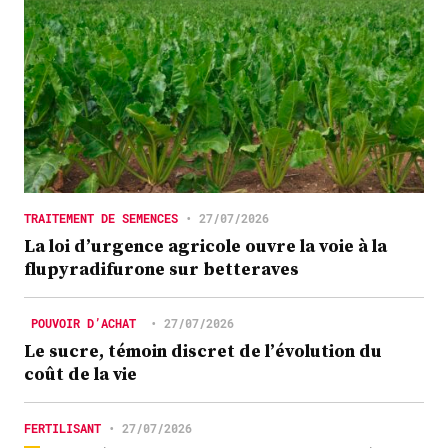
TRAITEMENT DE SEMENCES
•
27/07/2026
La loi d’urgence agricole ouvre la voie à la
flupyradifurone sur betteraves
POUVOIR D’ACHAT
•
27/07/2026
Le sucre, témoin discret de l’évolution du
coût de la vie
FERTILISANT
•
27/07/2026