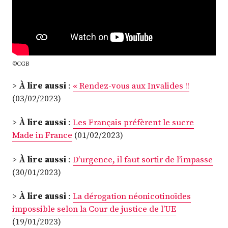
©CGB
>
À lire aussi
:
« Rendez-vous aux Invalides !!
(03/02/2023)
>
À lire aussi
:
Les Français préfèrent le sucre
Made in France
(01/02/2023)
>
À lire aussi
:
D’urgence, il faut sortir de l’impasse
(30/01/2023)
>
À lire aussi
:
La dérogation néonicotinoïdes
impossible selon la Cour de justice de l’UE
(19/01/2023)