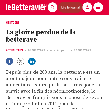
Lire le journal
Actualités
HISTOIRE
La gloire perdue de la
Économie
betterave
Agronomie
ACTUALITÉS
•
03/02/2023
• mis à jour le 24/03/2023
Matériels
La technique ITB
Depuis plus de 200 ans, la betterave est un
Pommes de terre
atout majeur pour notre souveraineté
alimentaire. Alors que la betterave joue sa
Guides pratiques
survie avec la fin des néonicotinoïdes, le
Betteravier français vous propose de revoir
Chasse
ce film produit en 2011 pour le