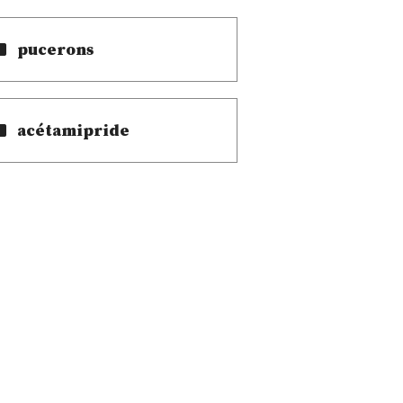
pucerons
acétamipride