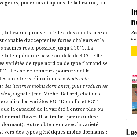
avageurs, pucerons et apions de la luzerne, ont
I
n
, la luzerne prouve qu’elle a des atouts face au
Rec
act
t capable d’accepter les fortes chaleurs et la
s racines reste possible jusqu’à 30°C. La
e la température passe au-delà de 40°C. Elle
 des variétés de type nord ou de type flamand se
0°C. Les sélectionneurs poursuivent la
tes aux stress climatiques. «
Nous nous
ant des luzernes moins dormantes, plus productives
pide
», signale Jean-Michel Bellard, chef des
cialise les variétés RGT Dentelle et RGT
ue la capacité de la variété à entrer plus ou
durant l’hiver. Il se traduit par un indice
n dormant). Autre obtenteur avec la variété
Le
i vers des types génétiques moins dormants :