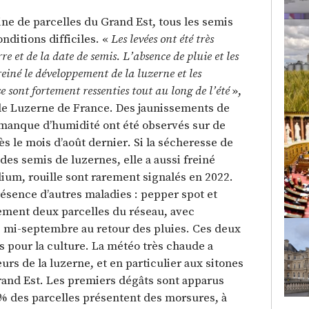
ine de parcelles du Grand Est, tous les semis
nditions difficiles. «
Les levées ont été très
re et de la date de semis. L’absence de pluie et les
freiné le développement de la luzerne et les
se sont fortement ressenties tout au long de l’été
»,
 de Luzerne de France. Des jaunissements de
manque d’humidité ont été observés sur de
 le mois d’août dernier. Si la sécheresse de
des semis de luzernes, elle a aussi freiné
dium, rouille sont rarement signalés en 2022.
ésence d’autres maladies : pepper spot et
ement deux parcelles du réseau, avec
s mi-septembre au retour des pluies. Ces deux
s pour la culture. La météo très chaude a
urs de la luzerne, et en particulier aux sitones
rand Est. Les premiers dégâts sont apparus
2 % des parcelles présentent des morsures, à