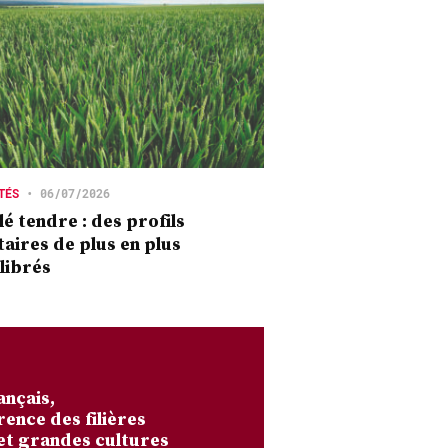
TÉS
•
06/07/2026
é tendre : des profils
taires de plus en plus
librés
ançais,
rence des filières
et grandes cultures