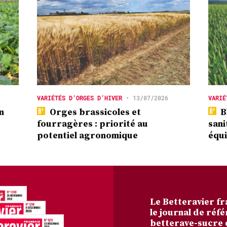
VARIÉTÉS D’ORGES D’HIVER
•
13/07/2026
VARIÉ
n
Orges brassicoles et
Bl
fourragères : priorité au
sani
potentiel agronomique
équi
Le Betteravier fr
le journal de réfé
betterave-sucre 