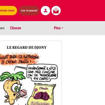
Lire le journal
onnez-vous
ues
Chasse
Plus
S
LE REGARD DE DJONY
ens numéros
arburants
ronnement
os
act