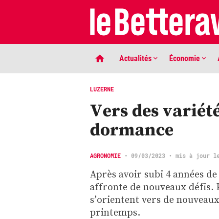
Actualités
Économie
LUZERNE
Vers des variét
dormance
AGRONOMIE
•
09/03/2023
• mis à jour l
Après avoir subi 4 années de 
LIGNE DE MIRE
affronte de nouveaux défis. 
Phaco quand tu nous tiens …
s’orientent vers de nouveaux
printemps.