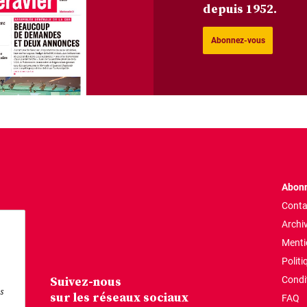
depuis 1952.
Abonnez-vous
Abonn
Conta
Archi
Menti
Politi
Suivez-nous
Condi
s
sur les réseaux sociaux
FAQ