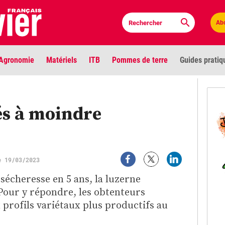
Ab
Agronomie
Matériels
ITB
Pommes de terre
Guides pratiq
PLU
és à moindre
Anci
Bioc
e 19/03/2023
Envi
sécheresse en 5 ans, la luzerne
LIGNE DE MIRE
Pour y répondre, les obtenteurs
Les louvetiers devant le Parlement
Vidé
 profils variétaux plus productifs au
Cont