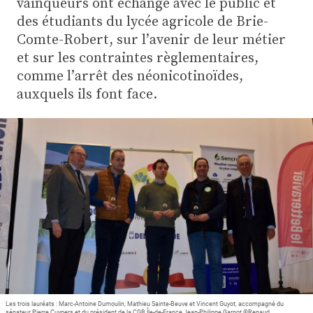
vainqueurs ont échangé avec le public et
Plus
des étudiants du lycée agricole de Brie-
Comte-Robert, sur l’avenir de leur métier
et sur les contraintes règlementaires,
Abonnez-vous
comme l’arrêt des néonicotinoïdes,
auxquels ils font face.
Les trois lauréats : Marc-Antoine Dumoulin, Mathieu Sainte-Beuve et Vincent Guyot, accompagné du
sénateur Pierre Cuypers et du président de la CGB Île-de-France Jean-Philippe Garnot ©Renaud