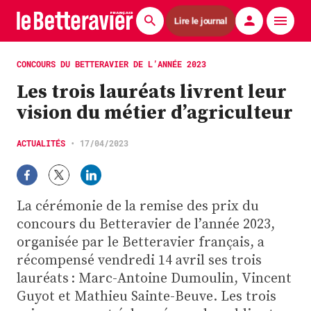
Lire le journal
Actualités
CONCOURS DU BETTERAVIER DE L’ANNÉE 2023
Les trois lauréats livrent leur
Économie
vision du métier d’agriculteur
Agronomie
ACTUALITÉS
•
17/04/2023
Matériels
La technique ITB
La cérémonie de la remise des prix du
Pommes de terre
concours du Betteravier de l’année 2023,
organisée par le Betteravier français, a
Guides pratiques
récompensé vendredi 14 avril ses trois
lauréats : Marc-Antoine Dumoulin, Vincent
Chasse
Guyot et Mathieu Sainte-Beuve. Les trois