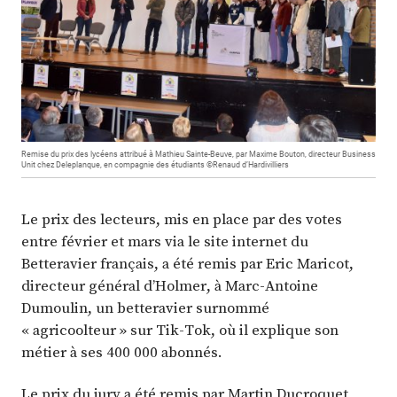
Remise du prix des lycéens attribué à Mathieu Sainte-Beuve, par Maxime Bouton, directeur Business
Unit chez Deleplanque, en compagnie des étudiants ©Renaud d’Hardivilliers
Le prix des lecteurs, mis en place par des votes
entre février et mars via le site internet du
Betteravier français, a été remis par Eric Maricot,
directeur général d’Holmer, à Marc-Antoine
Dumoulin, un betteravier surnommé
« agricoolteur » sur Tik-Tok, où il explique son
métier à ses 400 000 abonnés.
Le prix du jury a été remis par Martin Ducroquet,