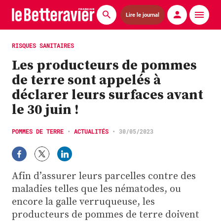
Lire le journal
Actualités
RISQUES SANITAIRES
Les producteurs de pommes
Économie
de terre sont appelés à
Agronomie
déclarer leurs surfaces avant
le 30 juin !
Matériels
La technique ITB
POMMES DE TERRE
•
ACTUALITÉS
•
30/05/2023
Pommes de terre
Afin d’assurer leurs parcelles contre des
Guides pratiques
maladies telles que les nématodes, ou
encore la galle verruqueuse, les
Chasse
producteurs de pommes de terre doivent