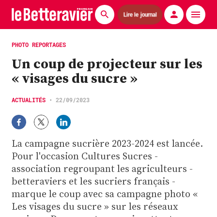
Lire le journal
Actualités
PHOTO REPORTAGES
Un coup de projecteur sur les
Économie
« visages du sucre »
Agronomie
ACTUALITÉS
•
22/09/2023
Matériels
La technique ITB
La campagne sucrière 2023-2024 est lancée.
Pommes de terre
Pour l'occasion Cultures Sucres -
association regroupant les agriculteurs -
Guides pratiques
betteraviers et les sucriers français -
marque le coup avec sa campagne photo «
Chasse
Les visages du sucre » sur les réseaux