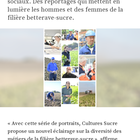
sociaux. Des reportages qui mettent en
Plus
lumière les hommes et des femmes de la
filière betterave-sucre.
Abonnez-vous
« Avec cette série de portraits, Cultures Sucre
propose un nouvel éclairage sur la diversité des
métiers de la filière betterave-sucre », affirme