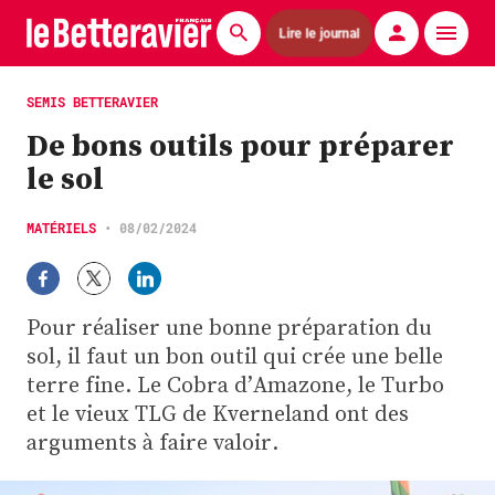
Lire le journal
Actualités
SEMIS BETTERAVIER
De bons outils pour préparer
Économie
le sol
Agronomie
MATÉRIELS
•
08/02/2024
Matériels
La technique ITB
Pour réaliser une bonne préparation du
Pommes de terre
sol, il faut un bon outil qui crée une belle
terre fine. Le Cobra d’Amazone, le Turbo
Guides pratiques
et le vieux TLG de Kverneland ont des
arguments à faire valoir.
Chasse