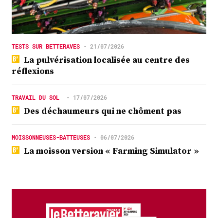
TESTS SUR BETTERAVES
•
21/07/2026
La pulvérisation localisée au centre des
réflexions
TRAVAIL DU SOL
•
17/07/2026
Des déchaumeurs qui ne chôment pas
MOISSONNEUSES-BATTEUSES
•
06/07/2026
La moisson version « Farming Simulator »