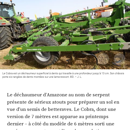
Plus
Abonnez-vous
Le Cobra est un déchaumeur superficiel à dents qui travaille à une profondeur jusqu’à 13 cm. Son châssis
porte six rangées de dents montées sur une lame-ressort. ©D. – J. L.
Le déchaumeur d’Amazone au nom de serpent
présente de sérieux atouts pour préparer un sol en
vue d’un semis de betteraves. Le Cobra, dont une
version de 7 mètres est apparue au printemps
dernier – à côté du modèle de 6 mètres sorti une