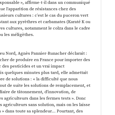
ponsable », affirme-t-il dans un communiqué
que l’apparition de résistances chez des
usieurs cultures : c’est le cas du puceron vert
stant aux pyrèthres et carbamates (Karaté K ou
res cultures, notamment le colza dans le cadre
 ou les méligèthes.
leu Nord, Agnès Pannier-Runacher déclarait :
pêcher de produire en France pour importer des
c des pesticides et un vrai impact
is quelques minutes plus tard, elle admettait
re de solutions : « la difficulté que nous
tout de suite les solutions de remplacement, et
aire de tâtonnement, d’innovation, de
s agriculteurs dans les fermes tests ». Donc
es agriculteurs sans solution, mais on les laisse
 » dans toute sa splendeur… Pourtant, des