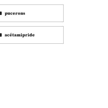
pucerons
acétamipride