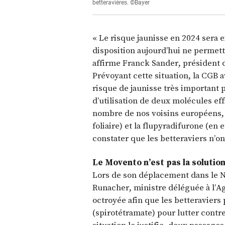
betteravières. ©Bayer
« Le risque jaunisse en 2024 sera 
disposition aujourd’hui ne permett
affirme Franck Sander, président de
Prévoyant cette situation, la CGB av
risque de jaunisse très important p
d’utilisation de deux molécules eff
nombre de nos voisins européens, à
foliaire) et la flupyradifurone (e
constater que les betteraviers n’o
Le Movento n’est pas la solutio
Lors de son déplacement dans le No
Runacher, ministre déléguée à l’Ag
octroyée afin que les betteraviers 
(spirotétramate) pour lutter contre 
situation le justifie, deux passag