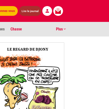
Lire le journal
onnez-vous
ues
Chasse
Plus
S
LE REGARD DE DJONY
ens numéros
arburants
ronnement
os
act