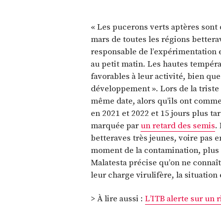
« Les pucerons verts aptères sont 
mars de toutes les régions betterav
responsable de l’expérimentation et
au petit matin. Les hautes tempéra
favorables à leur activité, bien que
développement ». Lors de la triste 
même date, alors qu’ils ont commen
en 2021 et 2022 et 15 jours plus ta
marquée par
un retard des semis
.
betteraves très jeunes, voire pas e
moment de la contamination, plus l’
Malatesta précise qu’on ne connaî
leur charge virulifère, la situati
> À lire aussi :
L’ITB alerte sur un 