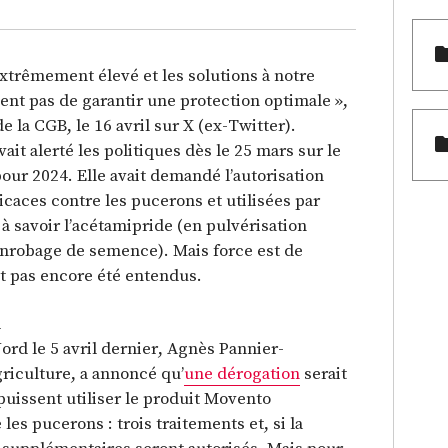
extrêmement élevé et les solutions à notre
ent pas de garantir une protection optimale »,
 la CGB, le 16 avril sur X (ex-Twitter).
ait alerté les politiques dès le 25 mars sur le
our 2024. Elle avait demandé l’autorisation
icaces contre les pucerons et utilisées par
 savoir l’acétamipride (en pulvérisation
n enrobage de semence). Mais force est de
nt pas encore été entendus.
n
rd le 5 avril dernier, Agnès Pannier-
riculture, a annoncé qu’
une dérogation
serait
puissent utiliser le produit Movento
les pucerons : trois traitements et, si la
es supplémentaires seront autorisés. Mais pour