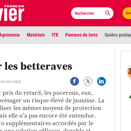
Ab
Agronomie
Matériels
ITB
Pommes de terre
Guides pratiq
PLU
 les betteraves
Anci
Bioc
 26/04/2024
t pris du retard, les pucerons, eux,
Envi
présager un risque élevé de jaunisse. La
LIGNE DE MIRE
liser les mêmes moyens de protection
Les louvetiers devant le Parlement
Vidé
is elle n’a pas encore été entendue.
o supplémentaires accordés par le
Cont
s une solution efficace, durable et