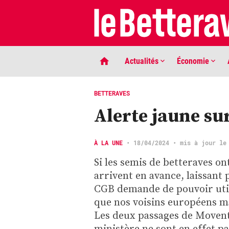
Actualités
Économie
BETTERAVES
Alerte jaune sur
À LA UNE
•
18/04/2024
• mis à jour le
Si les semis de betteraves on
arrivent en avance, laissant 
LIGNE DE MIRE
CGB demande de pouvoir uti
Phaco quand tu nous tiens …
que nos voisins européens ma
Les deux passages de Movent
ministère ne sont en effet pa