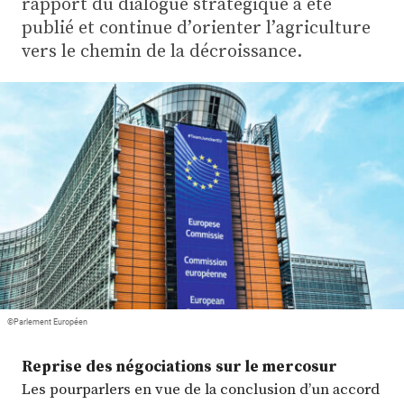
rapport du dialogue stratégique a été
Plus
publié et continue d’orienter l’agriculture
vers le chemin de la décroissance.
Abonnez-vous
©Parlement Européen
Reprise des négociations sur le mercosur
Les pourparlers en vue de la conclusion d’un accord