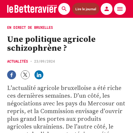
Lire le journal
Actualités
EN DIRECT DE BRUXELLES
Une politique agricole
Économie
schizophrène ?
Agronomie
ACTUALITÉS
•
23/09/2024
Matériels
La technique ITB
L’actualité agricole bruxelloise a été riche
Pommes de terre
ces dernières semaines. D’un côté, les
négociations avec les pays du Mercosur ont
Guides pratiques
repris, et la Commission envisage d’ouvrir
plus grand les portes aux produits
Chasse
agricoles ukrainiens. De l’autre côté, le