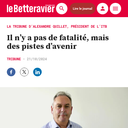
Lire le journal
Actualités
LA TRIBUNE D’ALEXANDRE QUILLET, PRÉSIDENT DE L’ITB
Il n’y a pas de fatalité, mais
Économie
des pistes d’avenir
Agronomie
TRIBUNE
•
21/10/2024
Matériels
La technique ITB
Pommes de terre
Guides pratiques
Chasse