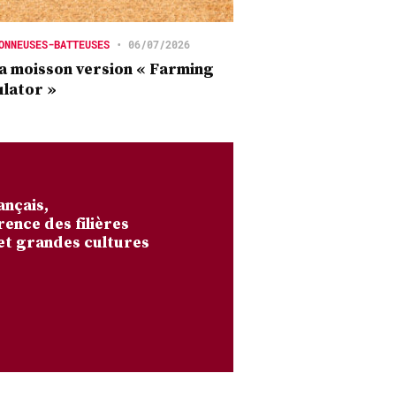
ONNEUSES-BATTEUSES
•
06/07/2026
a moisson version « Farming
lator »
ançais,
rence des filières
et grandes cultures