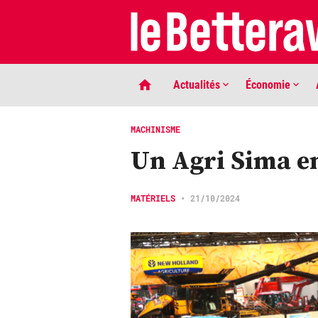
Actualités
Économie
MACHINISME
Un Agri Sima e
MATÉRIELS
•
21/10/2024
LIGNE DE MIRE
Phaco quand tu nous tiens …