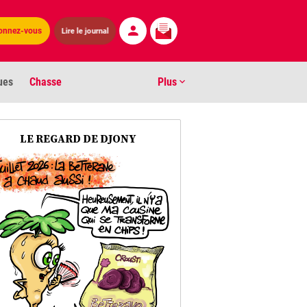
Lire le journal
onnez-vous
ues
Chasse
Plus
S
LE REGARD DE DJONY
ens numéros
arburants
ronnement
os
act