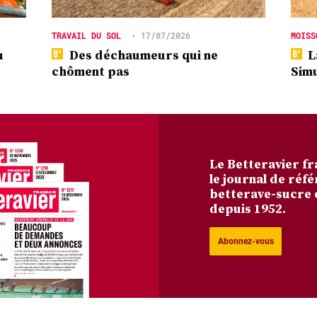
TRAVAIL DU SOL
•
17/07/2026
MOISS
u
Des déchaumeurs qui ne
L
chôment pas
Simu
Le Betteravier fr
le journal de réfé
betterave-sucre 
depuis 1952.
Abonnez-vous