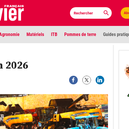
Ab
Agronomie
Matériels
ITB
Pommes de terre
Guides pratiq
PLU
n 2026
Anci
Bioc
Envi
LIGNE DE MIRE
Les louvetiers devant le Parlement
Vidé
Cont