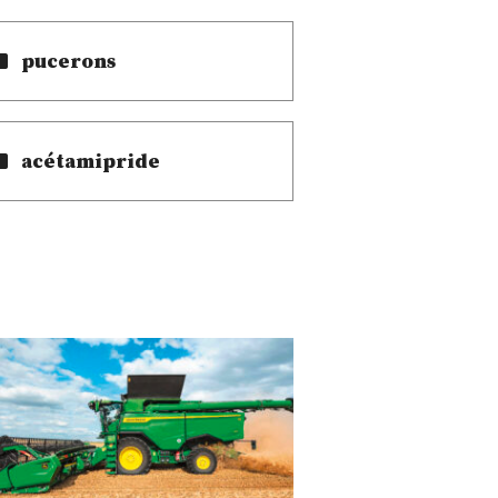
pucerons
acétamipride