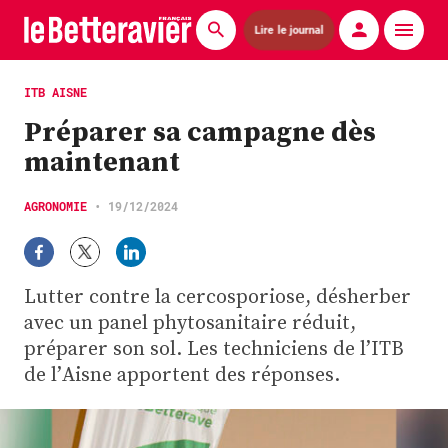
Lire le journal
Actualités
ITB AISNE
Préparer sa campagne dès
Économie
maintenant
Agronomie
AGRONOMIE
•
19/12/2024
Matériels
La technique ITB
Lutter contre la cercosporiose, désherber
Pommes de terre
avec un panel phytosanitaire réduit,
préparer son sol. Les techniciens de l’ITB
Guides pratiques
de l’Aisne apportent des réponses.
Chasse