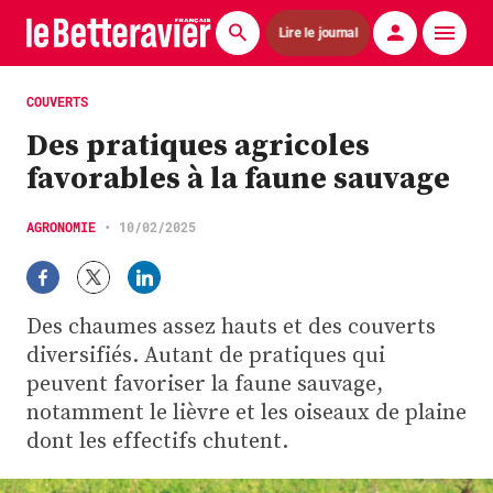
Lire le journal
Actualités
COUVERTS
Des pratiques agricoles
Économie
favorables à la faune sauvage
Agronomie
AGRONOMIE
•
10/02/2025
Matériels
La technique ITB
Des chaumes assez hauts et des couverts
Pommes de terre
diversifiés. Autant de pratiques qui
peuvent favoriser la faune sauvage,
Guides pratiques
notamment le lièvre et les oiseaux de plaine
dont les effectifs chutent.
Chasse