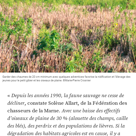
Plus
Abonnez-vous
Garder des chaumes de 20 cm minimum avec quelques adventices favorise la nidification et l’élevage des
jeunes pour le petit gibier et les oiseaux de plaine. ©Marie-Pierre Crosnier
«
Depuis les années 1990, la faune sauvage ne cesse de
décliner
, constate Solène Allart, de la Fédération des
chasseurs de la Marne.
Avec une baisse des effectifs
d’oiseaux de plaine de 30 % (alouette des champs, caille
des blés), des perdrix et des populations de lièvres. Si la
dégradation des habitats agricoles est en cause, il y a