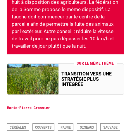
huit à disposition des agriculteurs. La fédération
de la Somme propose le même dispositif. La
fauche doit commencer par le centre de la
parcelle afin de permettre la fuite des animaux
par l’extérieur. Autre conseil : réduire la vitesse
de travail pour ne pas dépasser les 10 km/h et
travailler de jour plutôt que la nuit.
SUR LE MÊME THÈME
TRANSITION VERS UNE
STRATÉGIE PLUS
INTÉGRÉE
Marie-Pierre Crosnier
CÉRÉALES
COUVERTS
FAUNE
OISEAUX
SAUVAGE