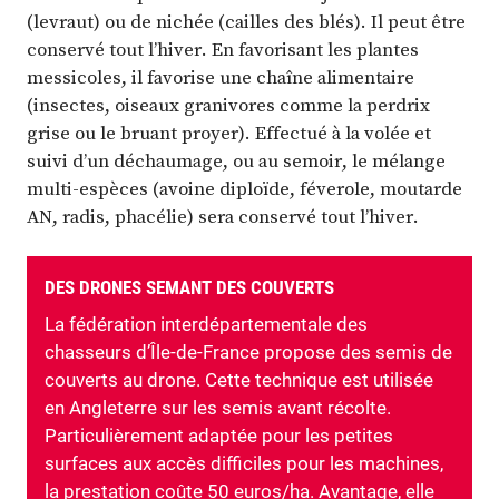
(levraut) ou de nichée (cailles des blés). Il peut être
conservé tout l’hiver. En favorisant les plantes
messicoles, il favorise une chaîne alimentaire
(insectes, oiseaux granivores comme la perdrix
grise ou le bruant proyer). Effectué à la volée et
suivi d’un déchaumage, ou au semoir, le mélange
multi-espèces (avoine diploïde, féverole, moutarde
AN, radis, phacélie) sera conservé tout l’hiver.
DES DRONES SEMANT DES COUVERTS
La fédération interdépartementale des
chasseurs d’Île-de-France propose des semis de
couverts au drone. Cette technique est utilisée
en Angleterre sur les semis avant récolte.
Particulièrement adaptée pour les petites
surfaces aux accès difficiles pour les machines,
la prestation coûte 50 euros/ha. Avantage, elle