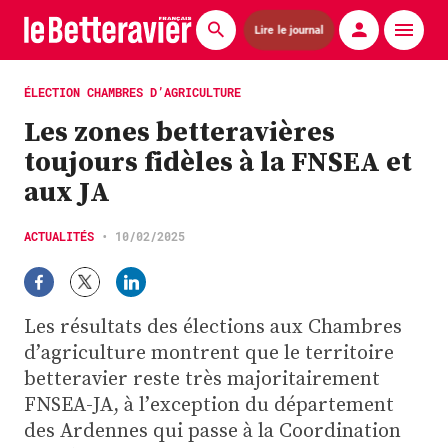
Lire le journal
Actualités
ÉLECTION CHAMBRES D’AGRICULTURE
Les zones betteravières
Économie
toujours fidèles à la FNSEA et
Agronomie
aux JA
Matériels
ACTUALITÉS
•
10/02/2025
La technique ITB
Pommes de terre
Les résultats des élections aux Chambres
d’agriculture montrent que le territoire
Guides pratiques
betteravier reste très majoritairement
FNSEA-JA, à l’exception du département
Chasse
des Ardennes qui passe à la Coordination