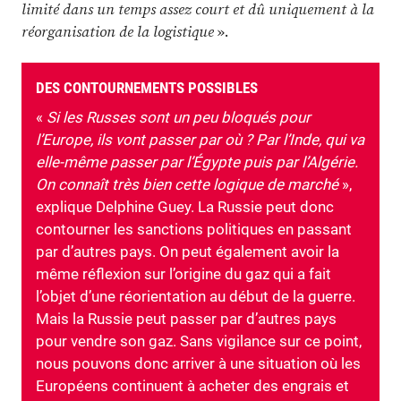
limité dans un temps assez court et dû uniquement à la
réorganisation de la logistique
».
DES CONTOURNEMENTS POSSIBLES
«
Si les Russes sont un peu bloqués pour
l’Europe, ils vont passer par où ? Par l’Inde, qui va
elle-même passer par l’Égypte puis par l’Algérie.
On connaît très bien cette logique de marché
»,
explique Delphine Guey. La Russie peut donc
contourner les sanctions politiques en passant
par d’autres pays. On peut également avoir la
même réflexion sur l’origine du gaz qui a fait
l’objet d’une réorientation au début de la guerre.
Mais la Russie peut passer par d’autres pays
pour vendre son gaz. Sans vigilance sur ce point,
nous pouvons donc arriver à une situation où les
Européens continuent à acheter des engrais et