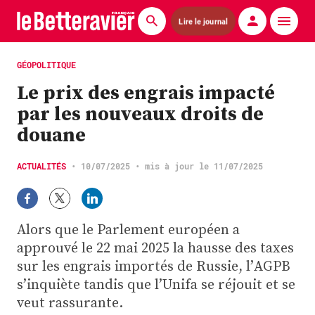
Lire le journal
Actualités
GÉOPOLITIQUE
Le prix des engrais impacté
Économie
par les nouveaux droits de
Agronomie
douane
Matériels
ACTUALITÉS
•
10/07/2025
• mis à jour le 11/07/2025
La technique ITB
Pommes de terre
Alors que le Parlement européen a
approuvé le 22 mai 2025 la hausse des taxes
Guides pratiques
sur les engrais importés de Russie, l’AGPB
s’inquiète tandis que l’Unifa se réjouit et se
Chasse
veut rassurante.