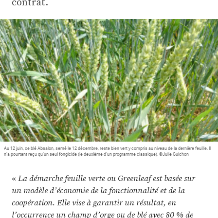
contrat.
Plus
Abonnez-vous
Au 12 juin, ce blé Absalon, semé le 12 décembre, reste bien vert y compris au niveau de la dernière feuille. Il
n’a pourtant reçu qu’un seul fongicide (le deuxième d’un programme classique). ©Julie Guichon
«
La démarche feuille verte ou Greenleaf est basée sur
un modèle d’économie de la fonctionnalité et de la
coopération. Elle vise à garantir un résultat, en
l’occurrence un champ d’orge ou de blé avec 80 % de