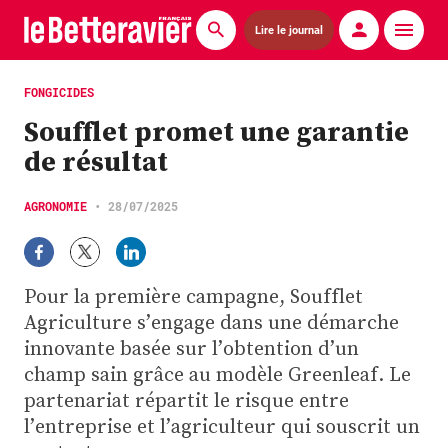
Lire le journal
Actualités
FONGICIDES
Soufflet promet une garantie
Économie
de résultat
Agronomie
AGRONOMIE
•
28/07/2025
Matériels
La technique ITB
Pour la première campagne, Soufflet
Pommes de terre
Agriculture s’engage dans une démarche
innovante basée sur l’obtention d’un
Guides pratiques
champ sain grâce au modèle Greenleaf. Le
partenariat répartit le risque entre
Chasse
l’entreprise et l’agriculteur qui souscrit un