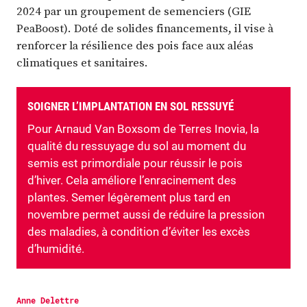
2024 par un groupement de semenciers (GIE
PeaBoost). Doté de solides financements, il vise à
renforcer la résilience des pois face aux aléas
climatiques et sanitaires.
SOIGNER L’IMPLANTATION EN SOL RESSUYÉ
Pour Arnaud Van Boxsom de Terres Inovia, la
qualité du ressuyage du sol au moment du
semis est primordiale pour réussir le pois
d’hiver. Cela améliore l’enracinement des
plantes. Semer légèrement plus tard en
novembre permet aussi de réduire la pression
des maladies, à condition d’éviter les excès
d’humidité.
Anne Delettre