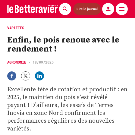
Lire le journal
Actualités
VARIÉTÉS
Enfin, le pois renoue avec le
Économie
rendement !
Agronomie
AGRONOMIE
•
18/09/2025
Matériels
La technique ITB
Excellente tête de rotation et productif : en
Pommes de terre
2025, le maintien du pois s’est révélé
payant ! D’ailleurs, les essais de Terres
Guides pratiques
Inovia en zone Nord confirment les
performances régulières des nouvelles
Chasse
variétés.