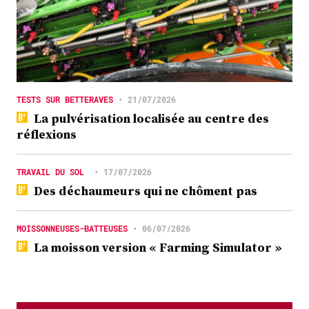
TESTS SUR BETTERAVES
•
21/07/2026
La pulvérisation localisée au centre des
réflexions
TRAVAIL DU SOL
•
17/07/2026
Des déchaumeurs qui ne chôment pas
MOISSONNEUSES-BATTEUSES
•
06/07/2026
La moisson version « Farming Simulator »