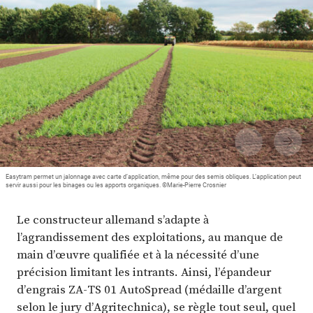
Plus
Abonnez-vous
Easytram permet un jalonnage avec carte d’application, même pour des semis obliques. L’application peut
servir aussi pour les binages ou les apports organiques. ©Marie-Pierre Crosnier
Le constructeur allemand s’adapte à
l’agrandissement des exploitations, au manque de
main d’œuvre qualifiée et à la nécessité d’une
précision limitant les intrants. Ainsi, l’épandeur
d’engrais ZA-TS 01 AutoSpread (médaille d’argent
selon le jury d’Agritechnica), se règle tout seul, quel