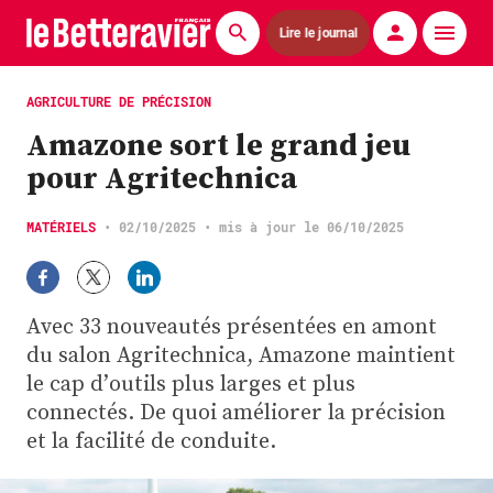
Lire le journal
Actualités
AGRICULTURE DE PRÉCISION
Amazone sort le grand jeu
Économie
pour Agritechnica
Agronomie
MATÉRIELS
•
02/10/2025
• mis à jour le 06/10/2025
Matériels
La technique ITB
Avec 33 nouveautés présentées en amont
Pommes de terre
du salon Agritechnica, Amazone maintient
le cap d’outils plus larges et plus
Guides pratiques
connectés. De quoi améliorer la précision
et la facilité de conduite.
Chasse