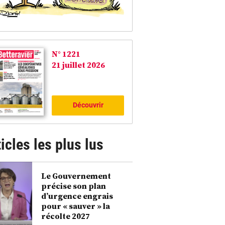
N° 1221
21 juillet 2026
Découvrir
icles les plus lus
Le Gouvernement
précise son plan
d’urgence engrais
pour « sauver » la
aec a créé au Champ de l’Arche (Saint-Josse-sur-Mer) un nouveau site de production 
ite (210 vaches laitières, 200 veaux et génisses). ©François Lecocq
récolte 2027