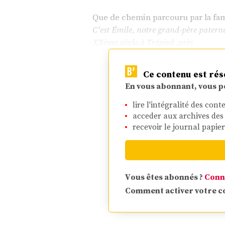
Que de chemin parcouru par la fam
C’est Émile, notre grand-père paterne
XXème siècle à Trépied ,près
Ce contenu est rés
En vous abonnant, vous p
lire l'intégralité des cont
acceder aux archives de
recevoir le journal papie
Vous êtes abonnés ?
Conn
Comment activer votre 