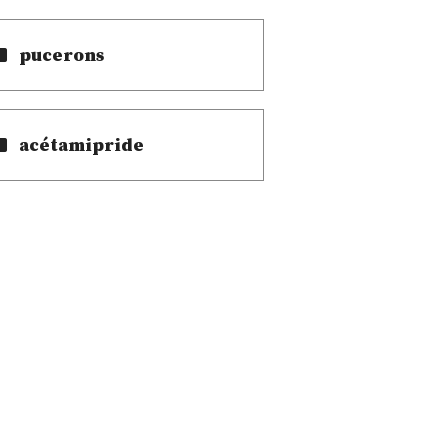
pucerons
acétamipride