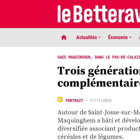
Actualités
Économie
GAEC MAQUINGHEN, DANS LE PAS-DE-CALAI
Trois génératio
complémentair
PORTRAIT
•
17/11/2025
Autour de Saint-Josse-sur-Mer
LIGNE DE MIRE
Maquinghem a bâti et dévelop
Phaco quand tu nous tiens …
diversifiée associant product
céréales et de légumes.