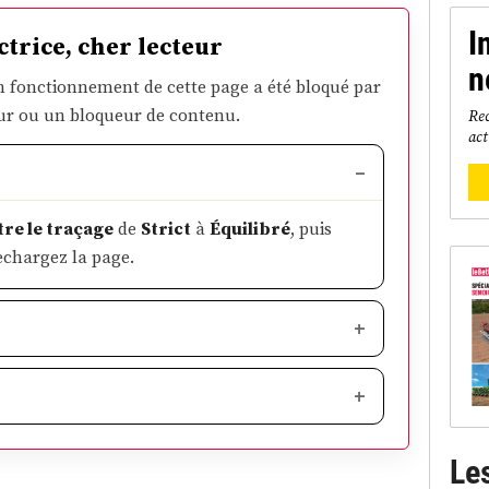
I
ctrice, cher lecteur
n
 fonctionnement de cette page a été bloqué par
ur ou un bloqueur de contenu.
Rec
act
re le traçage
de
Strict
à
Équilibré
, puis
echargez la page.
Le