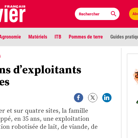
Ab
Agronomie
Matériels
ITB
Pommes de terre
Guides pratiq
PLU
S
ns d’exploitants
Anci
es
Bioc
Envi
 et sur quatre sites, la famille
LIGNE DE MIRE
pé, en 35 ans, une exploitation
Les louvetiers devant le Parlement
Vidé
ion robotisée de lait, de viande, de
Cont