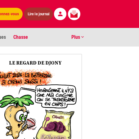
Lire le journal
onnez-vous
ues
Chasse
Plus
S
LE REGARD DE DJONY
ens numéros
arburants
ronnement
os
act