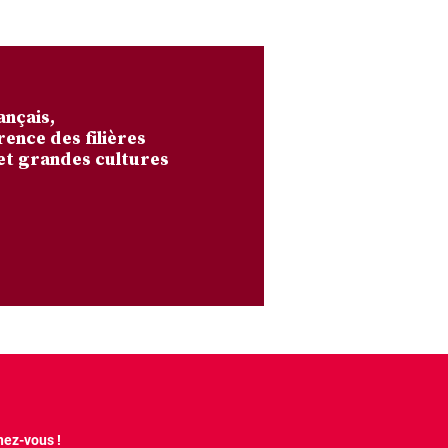
ançais,
rence des filières
et grandes cultures
ez-vous !