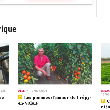
rique
2026
OISE
•
13/07/2026
BENJA
15/06
se
Les pommes d’amour de Crépy-
C
en-Valois
et j