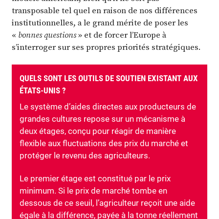
transposable tel quel en raison de nos différences
institutionnelles, a le grand mérite de poser les
«
bonnes questions
» et de forcer l’Europe à
s’interroger sur ses propres priorités stratégiques.
QUELS SONT LES OUTILS DE SOUTIEN EXISTANT AUX
ÉTATS-UNIS ?
Le système d’aides directes aux producteurs de
grandes cultures repose sur un mécanisme à
deux étages, conçu pour réagir de manière
flexible aux fluctuations des prix du marché et
protéger le revenu des agriculteurs.
Le premier étage est constitué par le prix
minimum. Si le prix de marché tombe en
dessous de ce seuil, l’agriculteur reçoit une aide
égale à la différence, payée à la tonne réellement