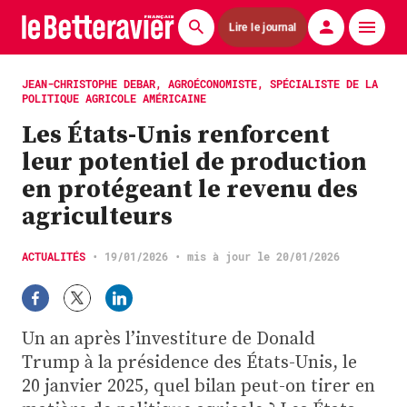
Lire le journal
Actualités
JEAN-CHRISTOPHE DEBAR, AGROÉCONOMISTE, SPÉCIALISTE DE LA
POLITIQUE AGRICOLE AMÉRICAINE
Économie
Les États-Unis renforcent
leur potentiel de production
Agronomie
en protégeant le revenu des
Matériels
agriculteurs
La technique ITB
ACTUALITÉS
•
19/01/2026
• mis à jour le 20/01/2026
Pommes de terre
Guides pratiques
Un an après l’investiture de Donald
Trump à la présidence des États-Unis, le
Chasse
20 janvier 2025, quel bilan peut-on tirer en