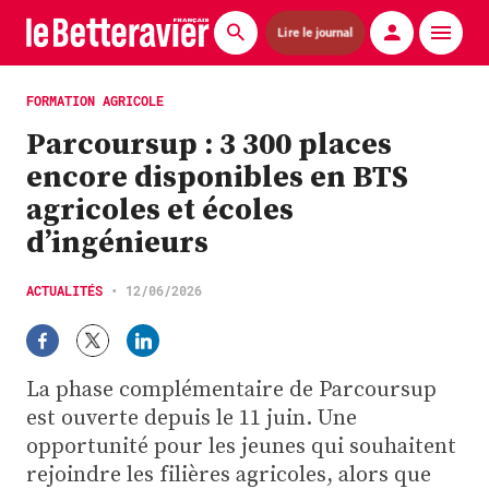
Lire le journal
Actualités
FORMATION AGRICOLE
Parcoursup : 3 300 places
Économie
encore disponibles en BTS
Agronomie
agricoles et écoles
d’ingénieurs
Matériels
La technique ITB
ACTUALITÉS
•
12/06/2026
Pommes de terre
La phase complémentaire de Parcoursup
Guides pratiques
est ouverte depuis le 11 juin. Une
opportunité pour les jeunes qui souhaitent
Chasse
rejoindre les filières agricoles, alors que