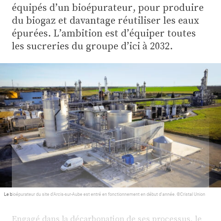
Plus
équipés d’un bioépurateur, pour produire
du biogaz et davantage réutiliser les eaux
épurées. L’ambition est d’équiper toutes
Abonnez-vous
les sucreries du groupe d’ici à 2032.
Le bioépurateur du site d'Arcis-sur-Aube est entré en fonctionnement en début d'année. ©Cristal Union
Engagé dans la décarbonation de ses processus, le