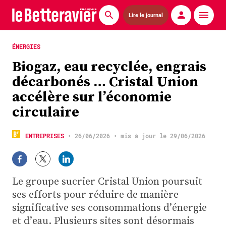
Lire le journal
Actualités
ÉNERGIES
Biogaz, eau recyclée, engrais
Économie
décarbonés … Cristal Union
Agronomie
accélère sur l’économie
circulaire
Matériels
La technique ITB
ENTREPRISES
•
26/06/2026
• mis à jour le 29/06/2026
Pommes de terre
Le groupe sucrier Cristal Union poursuit
Guides pratiques
ses efforts pour réduire de manière
Chasse
significative ses consommations d’énergie
et d’eau. Plusieurs sites sont désormais