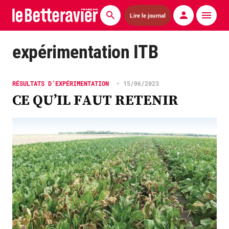
Lire le journal
Actualités
expérimentation ITB
Économie
RÉSULTATS D’EXPÉRIMENTATION
•
15/06/2023
Agronomie
CE QU’IL FAUT RETENIR
Matériels
La technique ITB
Pommes de terre
Guides pratiques
Chasse