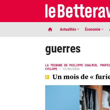
Actualités
Économie
guerres
LA TRIBUNE DE PHILIPPE CHALMIN, PROFE
CYCLOPE
•
13/04/2026
Un mois de « furi
LIGNE DE MIRE
Phaco quand tu nous tiens …