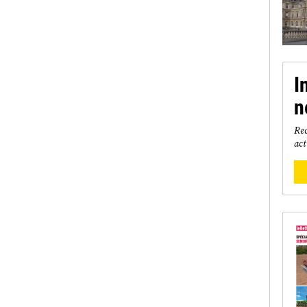
I
n
Rec
act