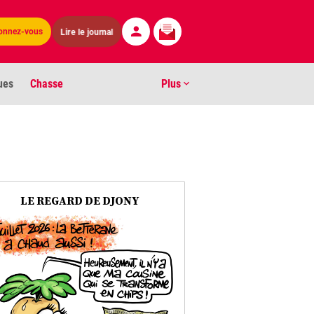
Lire le journal
onnez-vous
ues
Chasse
Plus
S
ens numéros
arburants
LE REGARD DE DJONY
ronnement
os
act