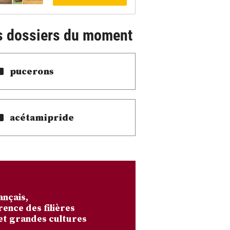
s dossiers du moment
pucerons
acétamipride
ançais,
rence des filières
et grandes cultures