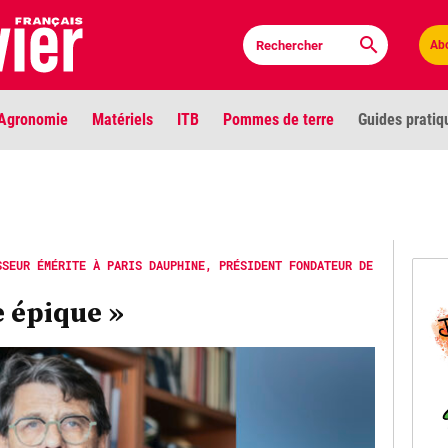
Ab
Agronomie
Matériels
ITB
Pommes de terre
Guides pratiq
PLU
Anci
SSEUR ÉMÉRITE À PARIS DAUPHINE, PRÉSIDENT FONDATEUR DE
Bioc
e épique »
Envi
LIGNE DE MIRE
Les louvetiers devant le Parlement
Vidé
Cont