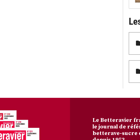
Le
Le Betteravier fr
le journal de réfé
betterave-sucre 
depuis 1952.