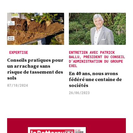
Plus
Abonnez-vous
EXPERTISE
ENTRETIEN AVEC PATRICK
BALLU, PRÉSIDENT DU CONSEIL
Conseils pratiques pour
D’ADMINISTRATION DU GROUPE
un arrachage sans
EXEL
risque de tassement des
En 40 ans, nous avons
sols
fédéré une centaine de
sociétés
07/10/2024
26/06/2023